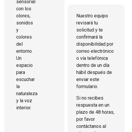
sensorial
con los
olores,
Nuestro equipo
sonidos
revisará tu
y
solicitud y te
colores
confirmará la
del
disponibilidad por
entorno.
correo electrónico
Un
o vía telefónica
espacio
dentro de un día
para
hábil después de
escuchar
enviar este
la
formulario.
naturaleza
Si no recibes
y la voz
respuesta en un
interior.
plazo de 48 horas,
por favor
contáctanos al