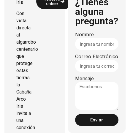
¿Tienes
Iris
online
alguna
Con
pregunta?
vista
directa
Nombre
al
algarrobo
centenario
que
Correo Electrónico
protege
estas
tierras,
Mensaje
la
Cabaña
Arco
Iris
invita a
Enviar
una
conexión