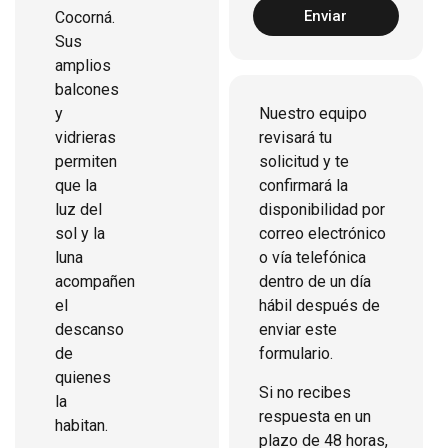
Enviar
Cocorná.
Sus
amplios
balcones
y
Nuestro equipo
vidrieras
revisará tu
permiten
solicitud y te
que la
confirmará la
luz del
disponibilidad por
sol y la
correo electrónico
luna
o vía telefónica
acompañen
dentro de un día
el
hábil después de
descanso
enviar este
de
formulario.
quienes
Si no recibes
la
respuesta en un
habitan.
plazo de 48 horas,