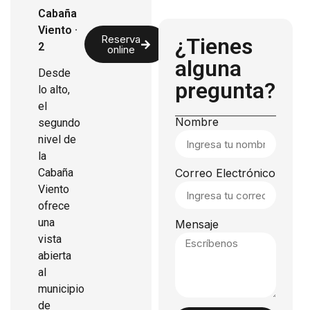
Cabaña
Viento ·
Reserva
¿Tienes
2
online
alguna
Desde
pregunta?
lo alto,
el
Nombre
segundo
nivel de
la
Cabaña
Correo Electrónico
Viento
ofrece
una
Mensaje
vista
abierta
al
municipio
de