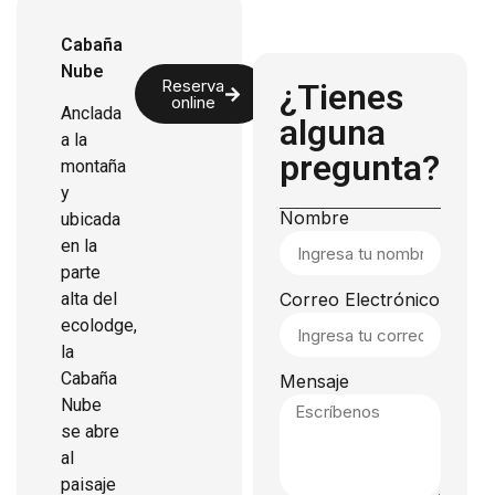
Cabaña
Nube
Reserva
¿Tienes
online
Anclada
alguna
a la
pregunta?
montaña
y
Nombre
ubicada
en la
parte
alta del
Correo Electrónico
ecolodge,
la
Cabaña
Mensaje
Nube
se abre
al
paisaje