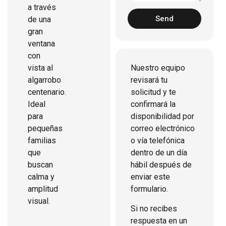
a través
Send
de una
gran
ventana
con
vista al
Nuestro equipo
algarrobo
revisará tu
centenario.
solicitud y te
Ideal
confirmará la
para
disponibilidad por
pequeñas
correo electrónico
familias
o vía telefónica
que
dentro de un día
buscan
hábil después de
calma y
enviar este
amplitud
formulario.
visual.
Si no recibes
respuesta en un